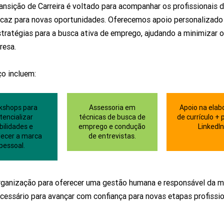
ansição de Carreira é voltado para acompanhar os profissionais
eficaz para novas oportunidades. Oferecemos apoio personalizado
stratégias para a busca ativa de emprego, ajudando a minimizar
resa.
o incluem:
kshops para
Assessoria em
Apoio na elab
tencializar
técnicas de busca de
de currículo + p
bilidades e
emprego e condução
LinkedIn
lecer a marca
de entrevistas.
pessoal.
ganização para oferecer uma gestão humana e responsável da m
essário para avançar com confiança para novas etapas profissio