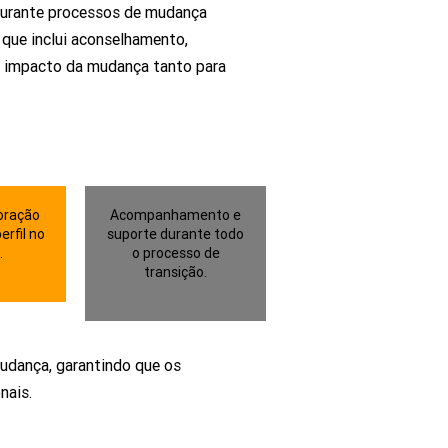
 durante processos de mudança
 que inclui aconselhamento,
 o impacto da mudança tanto para
oração
Acompanhamento e
erfil no
suporte durante todo
.
o processo de
transição.
udança, garantindo que os
nais.